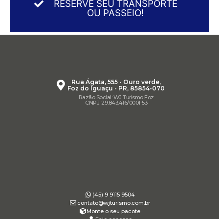
RESERVE SEU TRANSPORTE
OU PASSEIO!
Rua Ágata, 555 - Ouro verde,
Foz do Iguaçu - PR, 85854-070
Razão Social: WJ Turismo Foz
CNPJ: 29.843.416/0001-53
(45) 9 9115 9504
contato@wjturismo.com.br
Monte o seu pacote