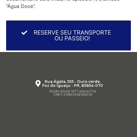
“Água Doce”.
RESERVE SEU TRANSPORTE
OU PASSEIO!
Rua Ágata, 555 - Ouro verde,
Foz do Iguaçu - PR, 85854-070
Razão Social: WJ Turismo Foz
CNPJ: 29.843.416/0001-53